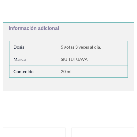
Información adicional
Dosis
5 gotas 3 veces al día.
Marca
SIU TUTUAVA
Contenido
20 ml
Productos relacionados
Este
Es