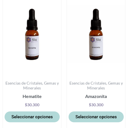
producto
pr
tiene
ti
múltiples
mú
variantes.
va
Las
La
opciones
op
se
se
pueden
p
elegir
el
en
e
la
la
Esencias de Cristales, Gemas y
Esencias de Cristales, Gemas y
página
pá
Minerales
Minerales
de
d
Hematite
Amazonita
producto
pr
$
30.300
$
30.300
Seleccionar opciones
Seleccionar opciones