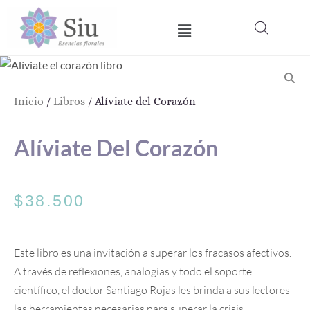
Ir
Menú
al
contenido
Inicio
/
Libros
/ Alíviate del Corazón
Alíviate Del Corazón
$
38.500
Este libro es una invitación a superar los fracasos afectivos.
A través de reflexiones, analogías y todo el soporte
científico, el doctor Santiago Rojas les brinda a sus lectores
las herramientas necesarias para superar la crisis,