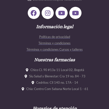
F
I
Y
Y
a
n
o
o
c
s
u
u
e
Información legal
t
t
t
b
a
u
u
Políticas de privacidad
o
g
b
b
Términos y condiciones
o
r
e
e
Términos y condiciones Cursos y talleres
k
a
m
Nuestras farmacias
Chico Cl. 90 #13a 11 Local 02, Bogotá
Siu Salud y Bienestar: Cra 19 no. 84 - 73
Cedritos: Cll 140 no. 17A - 14
Chía: Centro Com Sabana Norte Local 1 - 61
Horarios de atención