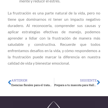
mente y reducir el estrés.
La frustración es una parte natural de la vida, pero no
tiene que dominarnos ni tener un impacto negativo
duradero. Al reconocerla, comprender sus causas y
aplicar estrategias efectivas de manejo, podemos
aprender a lidiar con la frustración de manera más
saludable y constructiva. Recuerde que todos
enfrentamos desafíos en la vida, y cómo respondemos a
la frustración puede marcar la diferencia en nuestra
calidad de vida y bienestar emocional.
ANTERIOR
SIGUIENTE
Ant
Sig
Esencias florales para el tratamiento de alergias en niños
Prepara a tu mascota para Halloween: recomendaciones para cuidar de ellos en esta fecha.