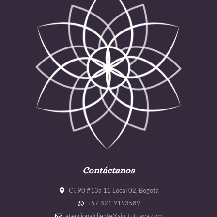
Contáctanos
Cl. 90 #13a 11 Local 02, Bogotá
+57 321 9193589
atencionalcliente@siu-tutuava.com