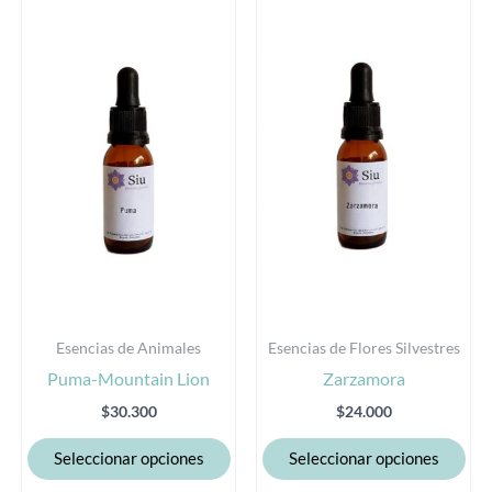
Este
Est
producto
pro
tiene
tie
múltiples
múl
variantes.
var
Las
Las
opciones
opc
se
se
pueden
pu
elegir
eleg
en
en
la
la
Esencias de Animales
Esencias de Flores Silvestres
página
pág
Puma-Mountain Lion
Zarzamora
de
de
producto
pro
$
30.300
$
24.000
Seleccionar opciones
Seleccionar opciones