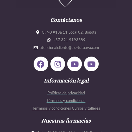
Contáctanos
Cl. 90 #13a 11 Local 02, Bogotá
+57 321 9193589
atencionalcliente@siu-tutuava.com
F
I
Y
Y
a
n
o
o
c
s
u
u
e
Información legal
t
t
t
b
a
u
u
Políticas de privacidad
o
g
b
b
Términos y condiciones
o
r
e
e
Términos y condiciones Cursos y talleres
k
a
m
Nuestras farmacias