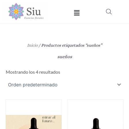
Ir
Menú
al
contenido
Inicio
/ Productos etiquetados “sueños”
sueños
Mostrando los 4 resultados
Est
pro
tie
múl