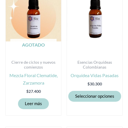
var
Las
opc
se
pu
eleg
AGOTADO
en
la
Cierre de ciclos y nuevos
Esencias Orquídeas
pág
comienzos
Colombianas
de
Mezcla Floral Clematide,
Orquídea Vidas Pasadas
pro
Zarzamora
$
30.300
$
27.400
Seleccionar opciones
Leer más