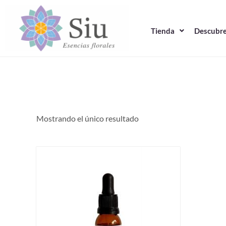
Ir
al
Tienda
Descubre
contenido
Mostrando el único resultado
Este
producto
tiene
múltiples
variantes.
Las