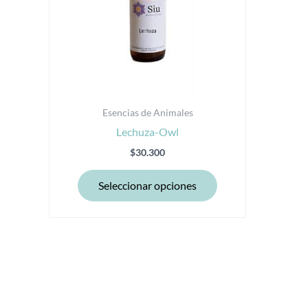
opciones
se
pueden
elegir
en
la
Esencias de Animales
página
Lechuza-Owl
de
producto
$
30.300
Seleccionar opciones