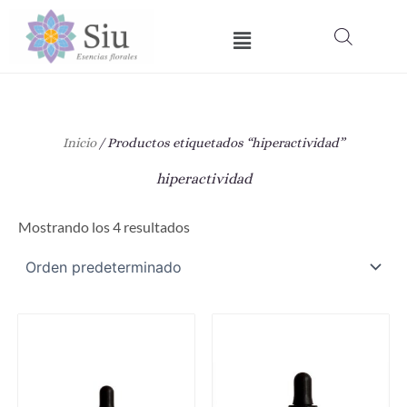
Ir
Menú
al
contenido
Inicio
/ Productos etiquetados “hiperactividad”
hiperactividad
Mostrando los 4 resultados
Este
Est
producto
pro
tiene
tie
múltiples
múl