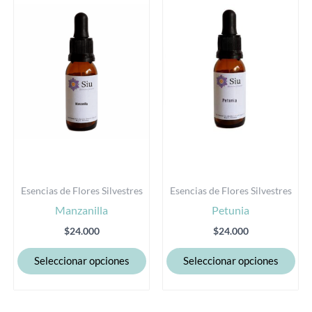
tiene
tie
múltiples
múl
variantes.
var
Las
Las
opciones
opc
se
se
pueden
pu
elegir
eleg
en
en
la
la
Esencias de Flores Silvestres
Esencias de Flores Silvestres
página
pág
Manzanilla
Petunia
de
de
producto
pro
$
24.000
$
24.000
Seleccionar opciones
Seleccionar opciones