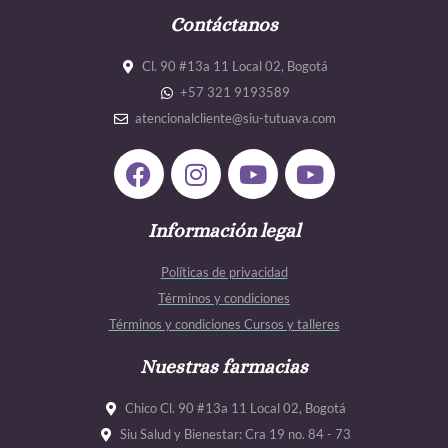
Contáctanos
Cl. 90 #13a 11 Local 02, Bogotá
+57 321 9193589
atencionalcliente@siu-tutuava.com
F
I
Y
Y
a
n
o
o
c
s
u
u
e
Información legal
t
t
t
b
a
u
u
Políticas de privacidad
o
g
b
b
Términos y condiciones
o
r
e
e
Términos y condiciones Cursos y talleres
k
a
m
Nuestras farmacias
Chico Cl. 90 #13a 11 Local 02, Bogotá
Siu Salud y Bienestar: Cra 19 no. 84 - 73