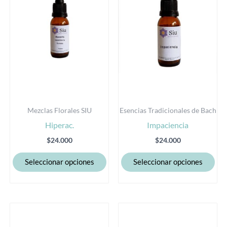
variantes.
var
Las
Las
opciones
opc
se
se
pueden
pu
elegir
eleg
en
en
la
la
Mezclas Florales SIU
Esencias Tradicionales de Bach
página
pág
Hiperac.
Impaciencia
de
de
producto
pro
$
24.000
$
24.000
Seleccionar opciones
Seleccionar opciones
Este
Est
producto
pro