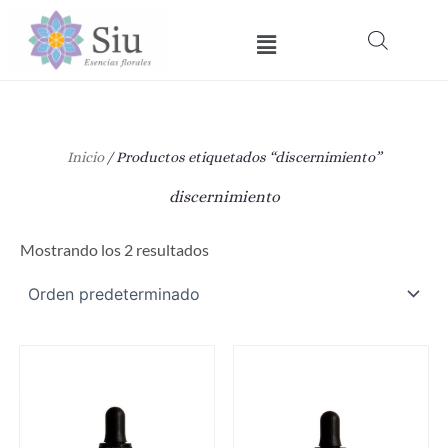
Ir
Menú
al
contenido
Inicio
/ Productos etiquetados “discernimiento”
discernimiento
Mostrando los 2 resultados
Este
Est
producto
pro
tiene
tie
múltiples
múl