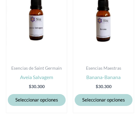
variantes.
var
Las
Las
opciones
opc
se
se
pueden
pu
elegir
eleg
en
en
la
la
Esencias de Saint Germain
Esencias Maestras
página
pág
Aveia Salvagem
Banana-Banana
de
de
producto
pro
$
30.300
$
30.300
Seleccionar opciones
Seleccionar opciones