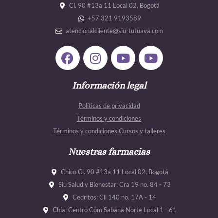
Cl. 90 #13a 11 Local 02, Bogotá
+57 321 9193589
atencionalcliente@siu-tutuava.com
F
I
Y
Y
a
n
o
o
c
s
u
u
e
Información legal
t
t
t
b
a
u
u
Políticas de privacidad
o
g
b
b
Términos y condiciones
o
r
e
e
Términos y condiciones Cursos y talleres
k
a
m
Nuestras farmacias
Chico Cl. 90 #13a 11 Local 02, Bogotá
Siu Salud y Bienestar: Cra 19 no. 84 - 73
Cedritos: Cll 140 no. 17A - 14
Chía: Centro Com Sabana Norte Local 1 - 61