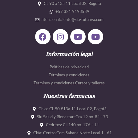
Cl. 90 #13a 11 Local 02, Bogotá
+57 321 9193589
atencionalcliente@siu-tutuava.com
F
I
Y
Y
a
n
o
o
c
s
u
u
e
Información legal
t
t
t
b
a
u
u
Políticas de privacidad
o
g
b
b
Términos y condiciones
o
r
e
e
Términos y condiciones Cursos y talleres
k
a
m
Nuestras farmacias
Chico Cl. 90 #13a 11 Local 02, Bogotá
Siu Salud y Bienestar: Cra 19 no. 84 - 73
Cedritos: Cll 140 no. 17A - 14
Chía: Centro Com Sabana Norte Local 1 - 61