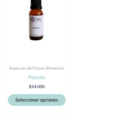
variantes.
Las
opciones
se
pueden
elegir
en
la
Esencias de Flores Silvestres
página
Petunia
de
producto
$
24.000
Seleccionar opciones