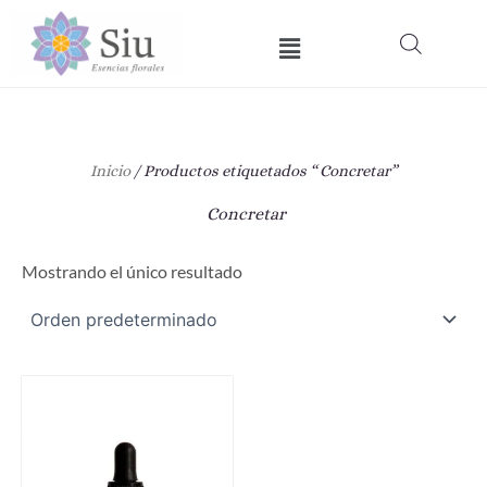
Ir
Menú
al
contenido
Inicio
/ Productos etiquetados “ Concretar”
Concretar
Mostrando el único resultado
Este
producto
tiene
múltiples