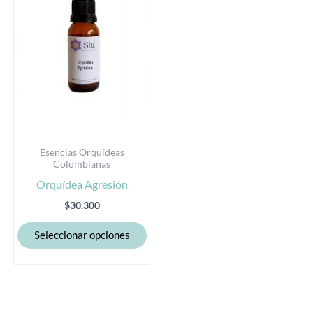
variantes.
Las
opciones
se
pueden
elegir
en
la
Esencias Orquídeas
página
Colombianas
de
Orquídea Agresión
producto
$
30.300
Seleccionar opciones