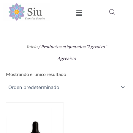
Ir
Menú
al
contenido
Inicio
/ Productos etiquetados “Agresivo”
Agresivo
Mostrando el único resultado
Este
producto
tiene
múltiples