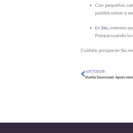
Con pequeños camb
posible volver a se
En
Siu
, creemos qu
Porque cuando la m
Cuídate, porque en Siu no
ANTERIOR
Ant