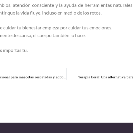
ios, atención consciente y la ayuda de herramientas naturales c
ntir que la vida fluye, incluso en medio de los retos.
e cuidar tu bienestar empieza por cuidar tus emociones.
ente descansa, el cuerpo también lo hace.
s importas tú.
Huella Emocional: Apoyo emocional para mascotas rescatadas y adoptadas.
Terapia floral: Una alternativa pa