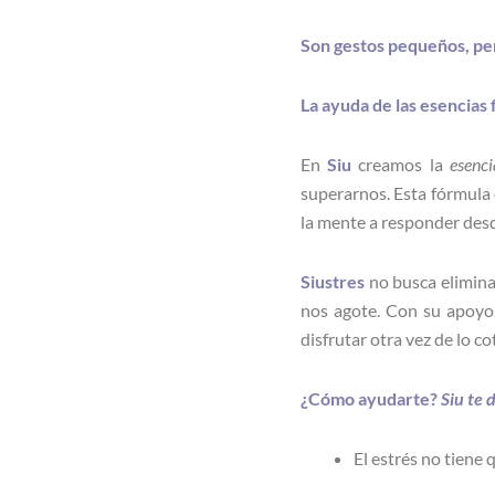
Son gestos pequeños, pe
La ayuda de las esencias 
En
Siu
creamos la
esenc
superarnos. Esta fórmula 
la mente a responder desd
Siustres
no busca eliminar
nos agote. Con su apoyo
disfrutar otra vez de lo co
¿Cómo ayudarte?
Siu te 
El estrés no tiene