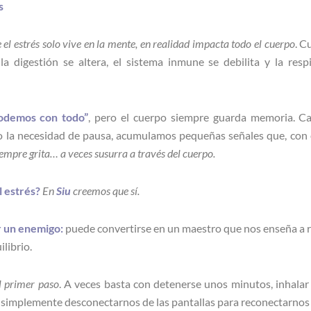
s
l estrés solo vive en la mente, en realidad impacta todo el cuerpo
. C
a digestión se altera, el sistema inmune se debilita y la resp
odemos con todo”
, pero el cuerpo siempre guarda memoria. C
n o la necesidad de pausa, acumulamos pequeñas señales que, con 
iempre grita… a veces susurra a través del cuerpo.
 estrés?
En
Siu
creemos que sí.
r un enemigo:
puede convertirse en un maestro que nos enseña a r
ilibrio.
l primer paso
. A veces basta con detenerse unos minutos, inhalar 
 o simplemente desconectarnos de las pantallas para reconectarno