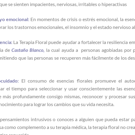
ue se sienten impacientes, nerviosas, irritables o hiperactivas
yo emocional:
En momentos de crisis o estrés emocional, la esenc
ar los trastornos emocionales, el insomnio y el estado nervioso a
iencia:
La Terapia Floral puede ayudar a fortalecer la resiliencia 
cia de
Castaño Blanco
,
la cual ayuda a personas agobiadas por 
mitiendo que las personas se recuperen más fácilmente de los des
ocuidado:
El consumo de esencias florales promueve el autoc
ar el tiempo para seleccionar y usar conscientemente las esenci
 más profundamente consigo mismas, reconocer y procesar sus
ocimiento para lograr los cambios que su vida necesita.
pensamientos intrusivos o conoces a alguien que pueda estar pa
sa como complemento a su terapia médica, la terapia floral no crea
gica requerida.