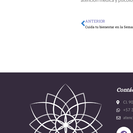
ANTERIOR
Ant
Cuida tu bienestar en la Sem
Contá
Cl. 9
+57 
atenc
F