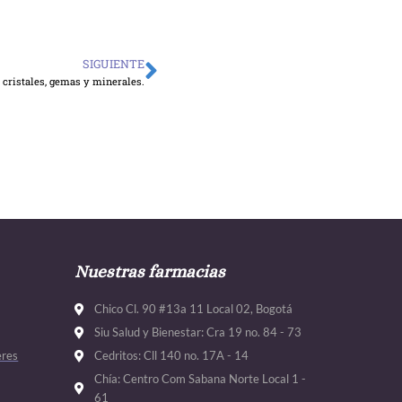
SIGUIENTE
Siguiente
 cristales, gemas y minerales.
Nuestras farmacias
Chico Cl. 90 #13a 11 Local 02, Bogotá
Siu Salud y Bienestar: Cra 19 no. 84 - 73
eres
Cedritos: Cll 140 no. 17A - 14
Chía: Centro Com Sabana Norte Local 1 -
61