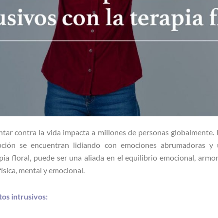
tar contra la vida impacta a millones de personas globalmente.
ción se encuentran lidiando con emociones abrumadoras y un
ia floral, puede ser una aliada en el equilibrio emocional, armo
ísica, mental y emocional.
os intrusivos: