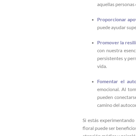
aquellas personas q
Proporcionar apo
puede ayudar super
Promover la resil
con nuestra esen
persistentes y per
vida.
Fomentar el aut
emocional. Al tom
pueden conectarse
camino del autocon
Si estás experimentando 
floral puede ser beneficio
atención médica y psicoló