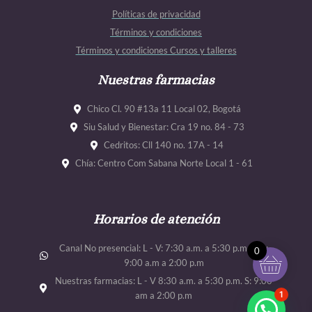
b
a
u
u
Políticas de privacidad
o
g
b
b
Términos y condiciones
o
r
e
e
Términos y condiciones Cursos y talleres
k
a
m
Nuestras farmacias
Chico Cl. 90 #13a 11 Local 02, Bogotá
Siu Salud y Bienestar: Cra 19 no. 84 - 73
Cedritos: Cll 140 no. 17A - 14
Chía: Centro Com Sabana Norte Local 1 - 61
Horarios de atención
Canal No presencial: L - V: 7:30 a.m. a 5:30 p.m. Sab:
0
9:00 a.m a 2:00 p.m
Nuestras farmacias: L - V 8:30 a.m. a 5:30 p.m. S: 9:00
1
am a 2:00 p.m