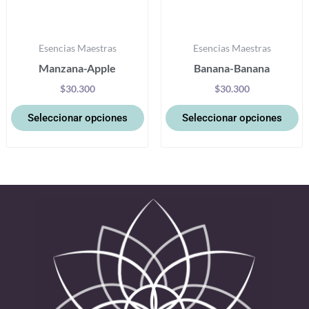
en
e
la
la
Esencias Maestras
Esencias Maestras
página
pá
Manzana-Apple
Banana-Banana
de
d
producto
pr
$
30.300
$
30.300
Seleccionar opciones
Seleccionar opciones