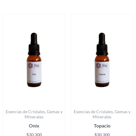
Productos relacionados
Este
Es
producto
pr
tiene
ti
múltiples
mú
variantes.
va
Las
La
opciones
op
se
se
pueden
p
elegir
el
en
e
la
la
Esencias de Cristales, Gemas y
Esencias de Cristales, Gemas y
página
pá
Minerales
Minerales
de
d
Onix
Topacio
producto
pr
$
30.300
$
30.300