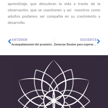
aprendizaje, que descubran la vida a través de la
observación, que se cuestionen y así nosotros como
adultos podamos ser compañía en su crecimiento y
desarrollo.
ANTERIOR
SIGUIENTE
Ant
Sig
Acompañamiento del pronóstico del Cáncer
Esencias florales para superar el despecho