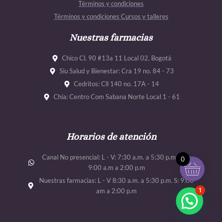
Términos y condiciones
o
r
e
e
Términos y condiciones Cursos y talleres
k
a
m
Nuestras farmacias
Chico Cl. 90 #13a 11 Local 02, Bogotá
Siu Salud y Bienestar: Cra 19 no. 84 - 73
Cedritos: Cll 140 no. 17A - 14
Chía: Centro Com Sabana Norte Local 1 - 61
Horarios de atención
Canal No presencial: L - V: 7:30 a.m. a 5:30 p.m. Sab:
0
9:00 a.m a 2:00 p.m
Nuestras farmacias: L - V 8:30 a.m. a 5:30 p.m. S: 9:00
1
am a 2:00 p.m