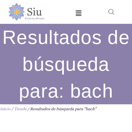
Ir
Menú
al
contenido
Resultados de
búsqueda
para: bach
Inicio
/
Tienda
/ Resultados de búsqueda para “bach”