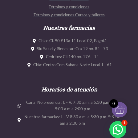
o
g
b
b
Términos y condiciones
o
r
e
e
Términos y condiciones Cursos y talleres
k
a
m
Nuestras farmacias
Chico Cl. 90 #13a 11 Local 02, Bogotá
Siu Salud y Bienestar: Cra 19 no. 84 - 73
Cedritos: Cll 140 no. 17A - 14
Chía: Centro Com Sabana Norte Local 1 - 61
Horarios de atención
Canal No presencial: L - V: 7:30 a.m. a 5:30 p.m. Sab:
0
9:00 a.m a 2:00 p.m
Nuestras farmacias: L - V 8:30 a.m. a 5:30 p.m. S: 9:00
1
am a 2:00 p.m