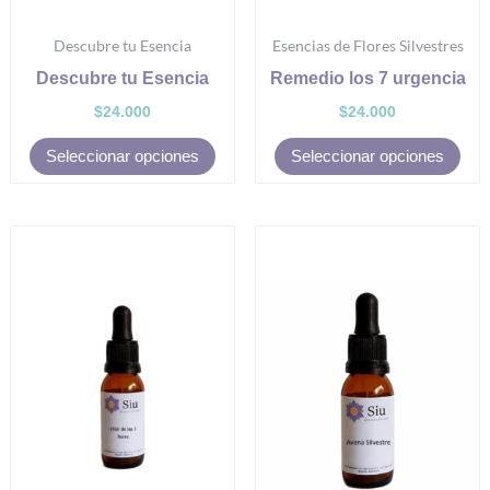
la
la
Descubre tu Esencia
Esencias de Flores Silvestres
página
pág
de
de
Descubre tu Esencia
Remedio los 7 urgencia
producto
pro
$
24.000
$
24.000
Seleccionar opciones
Seleccionar opciones
Este
Est
producto
pro
tiene
tien
múltiples
múl
variantes.
vari
Las
Las
opciones
opc
se
se
pueden
pue