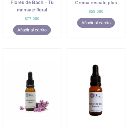
Flores de Bach – Tu
Crema rescate plus
mensaje floral
$
59.500
$
77.000
Añadir al carrito
Añadir al carrito
Este
Est
producto
pro
tiene
tien
múltiples
múl
variantes.
vari
Las
Las
opciones
opc
se
se
pueden
pue
elegir
eleg
en
en